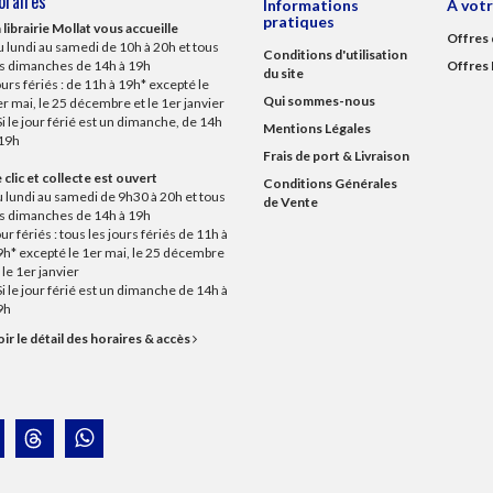
oraires
Informations
À votr
pratiques
 librairie Mollat vous accueille
Offres 
 lundi au samedi de 10h à 20h et tous
Conditions d'utilisation
es dimanches de 14h à 19h
Offres 
du site
urs fériés : de 11h à 19h* excepté le
Qui sommes-nous
r mai, le 25 décembre et le 1er janvier
Si le jour férié est un dimanche, de 14h
Mentions Légales
 19h
Frais de port & Livraison
 clic et collecte est ouvert
Conditions Générales
 lundi au samedi de 9h30 à 20h et tous
de Vente
es dimanches de 14h à 19h
ur fériés : tous les jours fériés de 11h à
9h* excepté le 1er mai, le 25 décembre
 le 1er janvier
Si le jour férié est un dimanche de 14h à
9h
ir le détail des horaires & accès