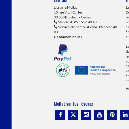
Contact
H
Librairie Mollat
La
15 rue Vital-Carles
Du
33 080 Bordeaux Cedex
l
Standard :
05 56 56 40 40
Jo
Service client mollat.com :
05 56 56 40
1e
83
* 
Contactez-nous
à
Le
du
l
Jo
1
et
* 
1
Vo
Mollat sur les réseaux