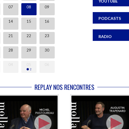
YOUTUBE
07
08
09
PODCASTS
14
15
16
21
22
23
RADIO
cace de Laurent Bonneau
anga
 27/08/2026 - De 16:00 à 19:00
rairie Mollat
z rencontrer Laurent Bonneau lors d'une
28
29
30
ce de dédicace de son livre "Les adieux ne
t jamais" aux éditions Bamboo.
Écoutez voir les histoires : enfants de 2 à 6
ans
Jeunesse
Evénement
Le 05/09/2026 - De 11:15 à 12:15
Librairie Mollat
04
05
06
Lecture d'histoires pour petites et grandes
oreilles pour s'attendrir, rire et parfois même...
frémir !
2
REPLAY NOS RENCONTRES
Dédicace de François Ayroles
BD Manga
Evénement
Le 05/09/2026 - De 15:00 à 18:00
Librairie Mollat
Venez rencontrer François Ayroles lors d'une
séance de dédicace de son livre "Le piéton. Le
piéton de Bordeaux" aux éditions Glénat.