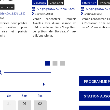
BD Manga
Evénement
Littérature
Evénem
Evénement
Le 05/09/2026 - De 15:00 à 18:00
Le 08/09/2026 - De 1
026 - De 11:15 à 12:15
Librairie Mollat
Station Ausone
llat
Venez rencontrer François
Venez rencontrer Lil
stoires pour petites
Ayroles lors d'une séance de
à l’occasion de la s
s oreilles pour
dédicace de son livre "Le piéton.
livre "Je" aux édition
r, rire et parfois
Le piéton de Bordeaux" aux
ir !
éditions Glénat.
A
PROGRAMME 
Ven
Sam
Dim
STATION AUS
31
01
02