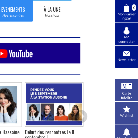
0
EVENEMENTS
À LA UNE
Mon Panier
Nos rencontres
Nos choix
0,00 €
Me
connecter
Newsletter
Carte
fidélité
Wishlist
ia Hassaine
Début des rencontres le 8
Rencontre avec Diaty Diall
septembre !