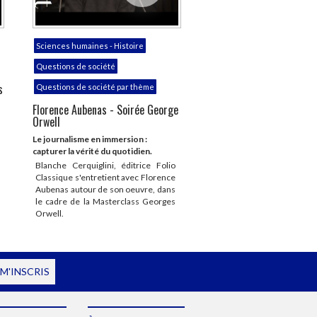
Sciences humaines - Histoire
Questions de société
s
Questions de société par thème
Florence Aubenas - Soirée George
Orwell
Le journalisme en immersion :
capturer la vérité du quotidien.
Blanche Cerquiglini, éditrice Folio
Classique s'entretient avec Florence
Aubenas autour de son oeuvre, dans
le cadre de la Masterclass Georges
Orwell.
 M'INSCRIS