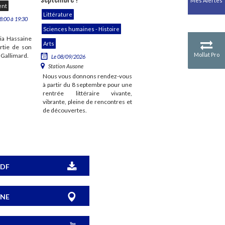
Mes Alertes
ent
Littérature
Evénement
Littérature
8:00 à 19:30
Le 09/09/2026 - De 18:00 à 19:
Station Ausone
Sciences humaines - Histoire
ia Hassaine
Venez rencontrer Diaty Diall
Arts
ortie de son
l’occasion de la sortie de son l
Mollat Pro
s Gallimard.
"Darya & Dounya" aux éditions
Le 08/09/2026
Seuil.
Station Ausone
Nous vous donnons rendez-vous
à partir du 8 septembre pour une
rentrée littéraire vivante,
vibrante, pleine de rencontres et
de découvertes.
PDF
ONE