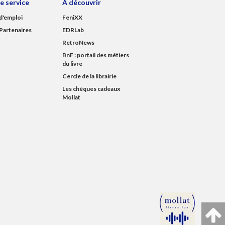
e service
À découvrir
d'emploi
FeniXX
Partenaires
EDRLab
RetroNews
BnF : portail des métiers
du livre
Cercle de la librairie
Les chèques cadeaux
Mollat