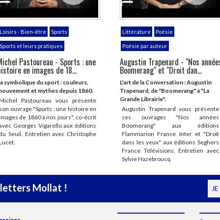
Loisirs - Bien-être
Sports
Littérature
Poésie
Sports et leurs pratiques
Poésie par auteur
Michel Pastoureau - Sports : une
Augustin Trapenard - "Nos année
istoire en images de 18...
Boomerang" et "Droit dan...
a symbolique du sport : couleurs,
L'art de la Conversation : Augustin
mouvement et mythes depuis 1860.
Trapenard, de "Boomerang" à "La
Grande Librairie".
Michel Pastoureau vous présente
son ouvrage "Sports : une histoire en
Augustin Trapenard vous présente
images de 1860 à nos jours", co-écrit
ses ouvrages "Nos années
avec Georges Vigarello aux éditions
Boomerang" aux éditions
du Seuil. Entretien avec Christophe
Flammarion France Inter et "Droit
Lucet.
dans les yeux" aux éditions Seghers
France Télévisions. Entretien avec
Sylvie Hazebroucq.
etters Mollat !
JE