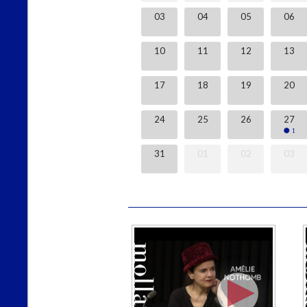
03
04
05
06
10
11
12
13
17
18
19
20
Dédi
BD M
Le
Lib
Vene
24
25
26
27
séan
duren
1
31
01
02
03