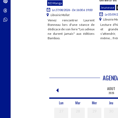
Pinterest
enheimer
BD Manga
Jeunesse
Threads
Le 27/08/2026 - De 16:00 à 19:00
unesse
Le 05/09/2
Librairie Mollat
Le 19/09/2026 - De 10:30 à 12:00
Whatsapp
Librairie Mo
Venez rencontrer Laurent
ibrairie Mollat
Bonneau lors d'une séance de
Lecture d'hi
 enfants aiment la philosophie
dédicace de son livre "Les adieux
et grande
écouvrez un nouveau rendez-
ne durent jamais" aux éditions
s'attendri
s pour les enfants à partir de
Bamboo.
même... frém
ans. La lecture d'une histoire
fait réfléc...
AGEND
AOUT
2026
Lun
Mar
Mer
Jeu
27
28
29
30